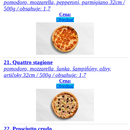
pomodoro, mozzarella, pepperoni, parmigiano 32cm /
500g / obsahuje: 1,7
Cena:
Objednať
21. Quattro stagione
pomodoro, mozzarella, šunka, šampiňóny, olivy,
artičoky 32cm / 500g / obsahuje: 1,7
Cena:
Objednať
22. Prosciutto crudo