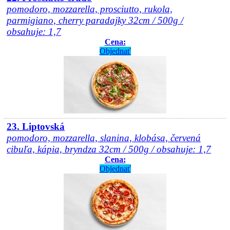
pomodoro, mozzarella, prosciutto, rukola,
parmigiano, cherry paradajky 32cm / 500g /
obsahuje: 1,7
Cena:
Objednať
23. Liptovská
pomodoro, mozzarella, slanina, klobása, červená
cibuľa, kápia, bryndza 32cm / 500g / obsahuje: 1,7
Cena:
Objednať