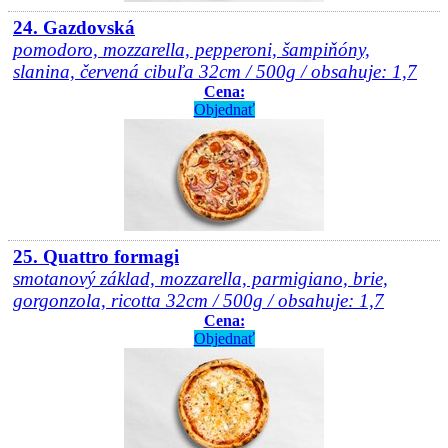
24. Gazdovská
pomodoro, mozzarella, pepperoni, šampiňóny,
slanina, červená cibuľa 32cm / 500g / obsahuje: 1,7
Cena:
Objednať
25. Quattro formagi
smotanový základ, mozzarella, parmigiano, brie,
gorgonzola, ricotta 32cm / 500g / obsahuje: 1,7
Cena:
Objednať