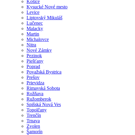
Košice
Kysucké Nové mesto
Levice
Liptovský Mikuláš
Lučenec
Malacky
Martin
Michalovce
Nitra
Nové Zámky
Pezinok
Piešťany
Poprad
Považská Bystrica
Prešov
Prievidza
Rimavská Sobota
Rožňava
Ružomberok
Spišská Nová Ves
Topolčany
Trenčín
Trnava
Zvolen
Šamorín