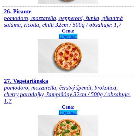
26. Picante
pomodoro, mozzarella, pepperoni, šunka, pikantná
saláma, ricotta, chilli 32cm / 500g / obsahuje: 1,7
Cena:
Objednať
27. Vegetariánska
pomodoro, mozzarella, čerstvý špenát, brokolica,
cherry paradajky, šampiňóny 32cm / 500g / obsahuje:
1,7
Cena:
Objednať