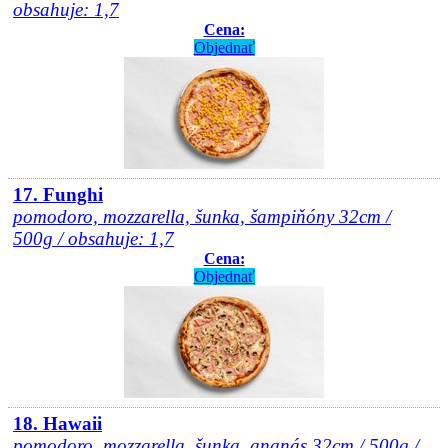
obsahuje: 1,7
Cena:
Objednať
17. Funghi
pomodoro, mozzarella, šunka, šampiňóny 32cm /
500g / obsahuje: 1,7
Cena:
Objednať
18. Hawaii
pomodoro, mozzarella, šunka, ananás 32cm / 500g /