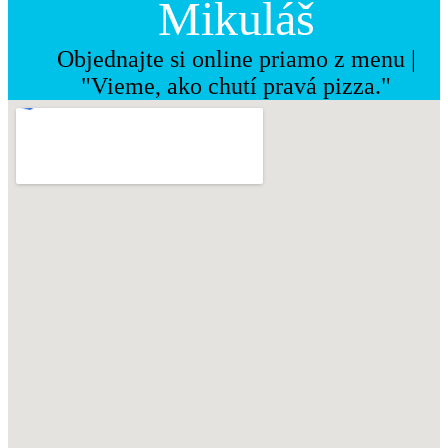
Mikuláš
Objednajte si online priamo z menu |
"Vieme, ako chutí pravá pizza."