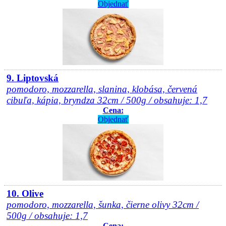
Objednať
9. Liptovská
pomodoro, mozzarella, slanina, klobása, červená
cibuľa, kápia, bryndza 32cm / 500g / obsahuje: 1,7
Cena:
Objednať
10. Olive
pomodoro, mozzarella, šunka, čierne olivy 32cm /
500g / obsahuje: 1,7
Cena: