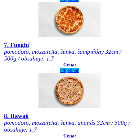
7. Funghi
pomodoro, mozzarella, šunka, šampiňóny 32cm /
500g / obsahuje: 1,7
Cena:
Objednať
8. Hawaii
pomodoro, mozzarella, šunka, ananás 32cm / 500g /
obsahuje: 1,7
Cena: