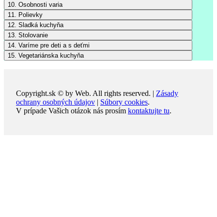
10. Osobnosti varia
11. Polievky
12. Sladká kuchyňa
13. Stolovanie
14. Varíme pre deti a s deťmi
15. Vegetariánska kuchyňa
Copyright.sk © by Web. All rights reserved. |
Zásady
ochrany osobných údajov
|
Súbory cookies
.
V prípade Vašich otázok nás prosím
kontaktujte tu
.