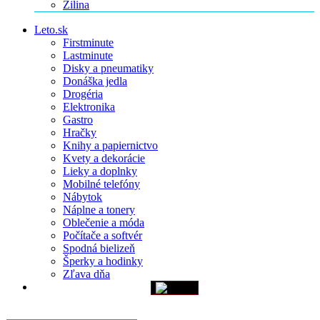
Žilina
Leto.sk
Firstminute
Lastminute
Disky a pneumatiky
Donáška jedla
Drogéria
Elektronika
Gastro
Hračky
Knihy a papiernictvo
Kvety a dekorácie
Lieky a doplnky
Mobilné telefóny
Nábytok
Náplne a tonery
Oblečenie a móda
Počítače a softvér
Spodná bielizeň
Šperky a hodinky
Zľava dňa