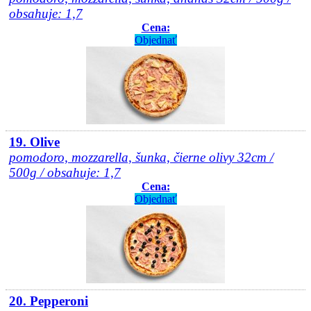
obsahuje: 1,7
Cena:
Objednať
19. Olive
pomodoro, mozzarella, šunka, čierne olivy 32cm /
500g / obsahuje: 1,7
Cena:
Objednať
20. Pepperoni