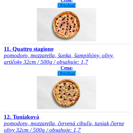
Objednať
11. Quattro stagione
pomodoro, mozzarella, šunka, šampiňóny, olivy,
artičoky 32cm / 500g / obsahuje: 1,7
Cena:
Objednať
12. Tuniaková
pomodoro, mozzarella, červená cibuľa, tuniak čierne
olivy 32cm / 500g / obsahuje: 1,7