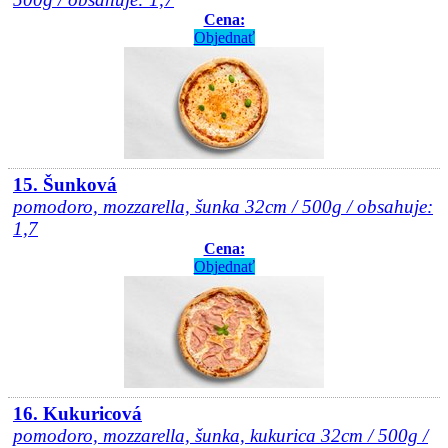
Cena:
Objednať
15. Šunková
pomodoro, mozzarella, šunka 32cm / 500g / obsahuje:
1,7
Cena:
Objednať
16. Kukuricová
pomodoro, mozzarella, šunka, kukurica 32cm / 500g /