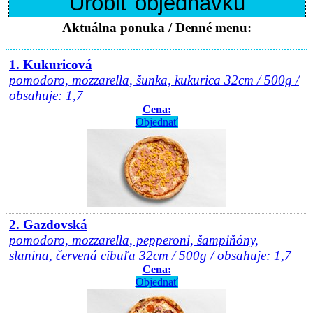
Urobiť objednávku
Aktuálna ponuka / Denné menu:
1. Kukuricová
pomodoro, mozzarella, šunka, kukurica 32cm / 500g /
obsahuje: 1,7
Cena:
Objednať
2. Gazdovská
pomodoro, mozzarella, pepperoni, šampiňóny,
slanina, červená cibuľa 32cm / 500g / obsahuje: 1,7
Cena:
Objednať