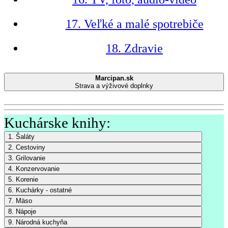
17. Veľké a malé spotrebiče
18. Zdravie
Marcipan.sk
Strava a výživové doplnky
Kuchárske knihy:
1. Šaláty
2. Cestoviny
3. Grilovanie
4. Konzervovanie
5. Korenie
6. Kuchárky - ostatné
7. Mäso
8. Nápoje
9. Národná kuchyňa