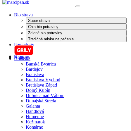
Bio strava
Super strava
Chia bio potraviny
Zelené bio potraviny
Tradičná miska na pečenie
Powerlogy
Neurinu
Kolagen
Donáška
Banská Bystrica
Bardejov
Bratislava
Bratislava Východ
Bratislava Západ
Dolný Kubín
Dubnica nad Váhom
Dunajská Streda
Galanta
Handlová
Humenné
Kežmarok
Komárno