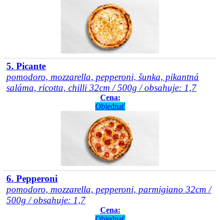
5. Picante
pomodoro, mozzarella, pepperoni, šunka, pikantná
saláma, ricotta, chilli 32cm / 500g / obsahuje: 1,7
Cena:
Objednať
6. Pepperoni
pomodoro, mozzarella, pepperoni, parmigiano 32cm /
500g / obsahuje: 1,7
Cena:
Objednať